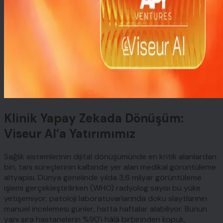
Klinik Yapay Zekada Dönüşüm:
Viseur AI’a Yatırımımız
Sağlık sistemlerinin dijital dönüşümünde en kritik alanlardan
biri, tanı süreçlerinin kalbinde yer alan medikal görüntüleme
altyapısı. Dünya genelinde yılda 3,6 milyar görüntüleme
işlemi gerçekleştirilirken (WHO) radyolog sayısı bu yüke
yetişemiyor; patoloji laboratuvarlarında doku slaytlarının
manuel incelemesi günler, hatta haftalar alabiliyor. Bunun
yanı sıra hastanelerin %90'ı hâlâ birbirinden kopuk,