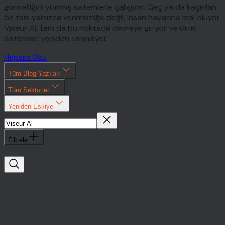
güncelliğini yitirmiş sistemlerle çalışıyor. Geç ya da kaçırılan
bir tanı yalnızca verimsizliğe değil, insan hayatına mal oluyor.
Viseur AI, tam da bu noktada devreye giriyor ve klinik
sistemleri yeniden tanımlıyor.
Hepsini Oku
Tüm Blog Yazıları
Tüm Sektörler
Yeniden Eskiye
Filtrele
Viseur
Al
Yatırımlar
Sağlık
Teknolojisi