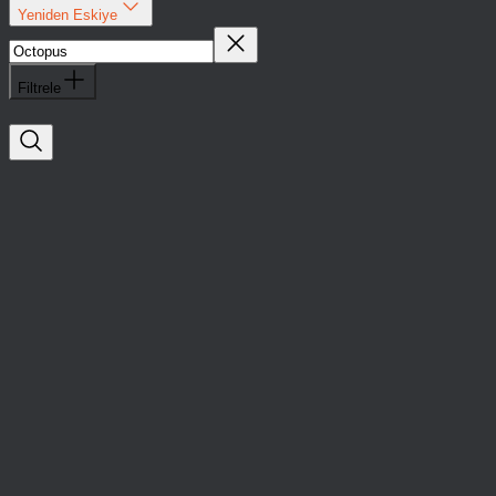
Yeniden Eskiye
Filtrele
Octopus
Yatırımlar
Reklam
Teknolojileri
Octopus, APY
Ventures
liderliğinde 750 bin
dolar yatırım aldı.
Octopus
Yatırımlar
Reklam
Teknolojileri
Octopus, APY
Ventures
liderliğinde 750 bin