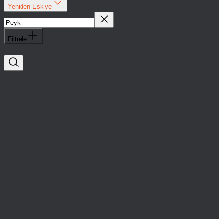
Yeniden Eskiye
Filtrele
Peyk
Yatırımlar
Siber Güvenlik
Yeni nesil web site monitörleme servisi sunan Peyk, 100 bin
dolar yatırım aldı.
Peyk
Yatırımlar
Siber Güvenlik
Yeni nesil web site monitörleme servisi sunan Peyk, 100 bin
dolar yatırım aldı.
Bültenimize Abone Olmayı Unutmayın
Gönder