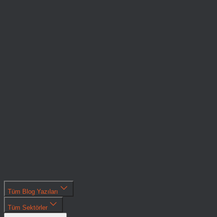
Hakkımızda
Ekip
Fonlar
Portföy
Hakkımızda
Blog
Ekip
İletişim
Fonlar
Portföy
Başvuru
TR
Blog
EN
İletişim
Başvuru
Tüm Blog Yazıları
Tüm Sektörler