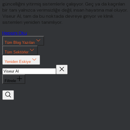
güncelliğini yitirmiş sistemlerle çalışıyor. Geç ya da kaçırılan
bir tanı yalnızca verimsizliğe değil, insan hayatına mal oluyor.
Viseur AI, tam da bu noktada devreye giriyor ve klinik
sistemleri yeniden tanımlıyor.
Hepsini Oku
Tüm Blog Yazıları
Tüm Sektörler
Yeniden Eskiye
Filtrele
Viseur
Al
Yatırımlar
Sağlık
Teknolojisi