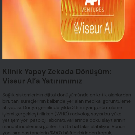
Klinik Yapay Zekada Dönüşüm:
Viseur AI’a Yatırımımız
Sağlık sistemlerinin dijital dönüşümünde en kritik alanlardan
biri, tanı süreçlerinin kalbinde yer alan medikal görüntüleme
altyapısı. Dünya genelinde yılda 3,6 milyar görüntüleme
işlemi gerçekleştirilirken (WHO) radyolog sayısı bu yüke
yetişemiyor; patoloji laboratuvarlarında doku slaytlarının
manuel incelemesi günler, hatta haftalar alabiliyor. Bunun
yanı sıra hastanelerin %90'ı hâlâ birbirinden kopuk,